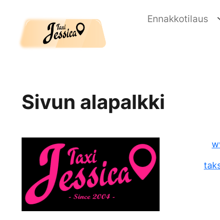
Skip to main content
Ennakkotilaus
Sivun alapalkki
ww
tak