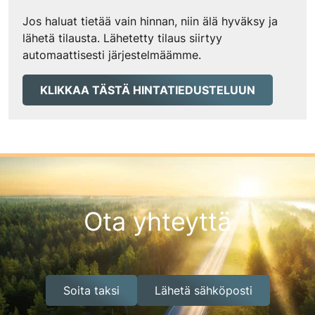
Jos haluat tietää vain hinnan, niin älä hyväksy ja
lähetä tilausta. Lähetetty tilaus siirtyy
automaattisesti järjestelmäämme.
KLIKKAA TÄSTÄ HINTATIEDUSTELUUN
Ota yhteyttä
Soita taksi
Lähetä sähköposti