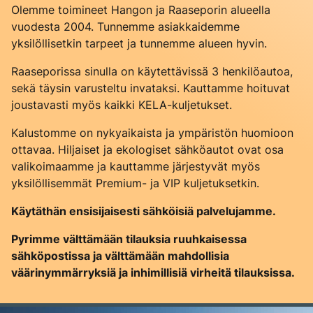
Olemme toimineet Hangon ja Raaseporin alueella
vuodesta 2004. Tunnemme asiakkaidemme
yksilöllisetkin tarpeet ja tunnemme alueen hyvin.
Raaseporissa sinulla on käytettävissä 3 henkilöautoa,
sekä täysin varusteltu invataksi. Kauttamme hoituvat
joustavasti myös kaikki KELA-kuljetukset.
Kalustomme on nykyaikaista ja ympäristön huomioon
ottavaa. Hiljaiset ja ekologiset sähköautot ovat osa
valikoimaamme ja kauttamme järjestyvät myös
yksilöllisemmät Premium- ja VIP kuljetuksetkin.
Käytäthän ensisijaisesti sähköisiä palvelujamme.
Pyrimme välttämään tilauksia ruuhkaisessa
sähköpostissa ja välttämään mahdollisia
väärinymmärryksiä ja inhimillisiä virheitä tilauksissa.