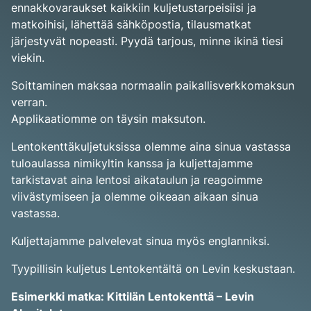
ennakkovaraukset kaikkiin kuljetustarpeisiisi ja
matkoihisi, lähettää sähköpostia, tilausmatkat
järjestyvät nopeasti. Pyydä tarjous, minne ikinä tiesi
viekin.
Soittaminen maksaa normaalin paikallisverkkomaksun
verran.
Applikaatiomme on täysin maksuton.
Lentokenttäkuljetuksissa olemme aina sinua vastassa
tuloaulassa nimikyltin kanssa ja kuljettajamme
tarkistavat aina lentosi aikataulun ja reagoimme
viivästymiseen ja olemme oikeaan aikaan sinua
vastassa.
Kuljettajamme palvelevat sinua myös englanniksi.
Tyypillisin kuljetus Lentokentältä on Levin keskustaan.
Esimerkki matka: Kittilän Lentokenttä – Levin