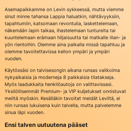
Asemapaikkamme on Levin sykkeessä, mutta viemme
sinut minne tahansa Lappia haluatkin, nähtävyyksiin,
tapahtumiin, katsomaan revontulia, laskettelemaan,
näkemään lapin taikaa, ihastelemaan tuntureita tai
kuuntelemaan erämaan hiljaisuutta tai matkalle illan- ja
yön rientoihin. Olemme aina paikalla missä tapahtuu ja
olemme tavoitettavissa kellon ympäri ja ympäri
vuoden.
Käytössäsi on talvisesongin aikana runsas valikoima
nykyaikaisia ja moderneja 8 paikkaisia tilatakseja.
Myös laadukkaita henkilöautoja on valittavissasi.
Yksilöllisemmät Premium- ja VIP kuljetukset onnistuvat
meiltä myöskin. Kesälläkin tavoitat meidät Leviltä, ei
niin runsas lukuisena kuin talvella, mutta palvelemme
sinua läpi vuoden.
Ensi talven uutuutena pääset