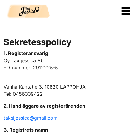
Skip to main content
Sekretesspolicy
1. Registeransvarig
Oy Taxijessica Ab
FO-nummer: 2912225-5
Vanha Kantatie 3, 10820 LAPPOHJA
Tel: 0456339422
2. Handläggare av registerärenden
taksijessica@gmail.com
3. Registrets namn