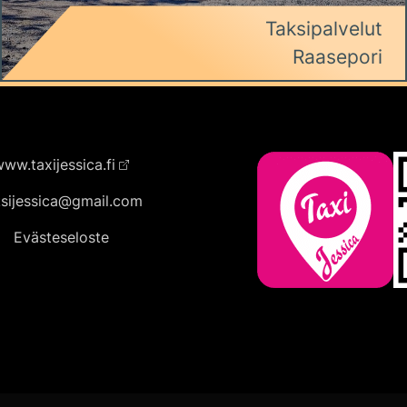
Taksipalvelut
Raasepori
ww.taxijessica.fi
ksijessica@gmail.com
Evästeseloste