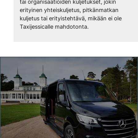
tai organisaatioiden kuljetukset, jokin
erityinen yhteiskuljetus, pitkänmatkan
kuljetus tai erityistehtävä, mikään ei ole
Taxijessicalle mahdotonta.