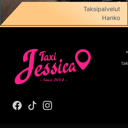
Taksipalvelut
Hanko
w
ta