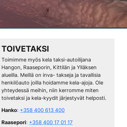
TOIVETAKSI
Toimimme myös kela taksi-autoilijana
Hangon, Raaseporin, Kittilän ja Ylläksen
alueilla. Meillä on inva- takseja ja tavallisia
henkilöauto joilla hoidamme kela-ajoja. Ole
yhteydessä meihin, niin kerromme miten
toivetaksi ja kela-kyydit järjestyvät helposti.
Hanko
:
+358 400 613 400
Raasepori
:
+358 400 17 01 17