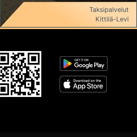
Taksipalvelut
Kittilä-Levi