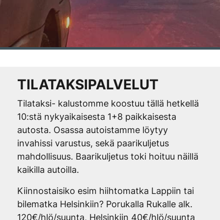
TILATAKSIPALVELUT
Tilataksi- kalustomme koostuu tällä hetkellä
10:stä nykyaikaisesta 1+8 paikkaisesta
autosta. Osassa autoistamme löytyy
invahissi varustus, sekä paarikuljetus
mahdollisuus. Baarikuljetus toki hoituu näillä
kaikilla autoilla.
Kiinnostaisiko esim hiihtomatka Lappiin tai
bilematka Helsinkiin? Porukalla Rukalle alk.
120€/hlö/suunta, Helsinkiin 40€/hlö/suunta